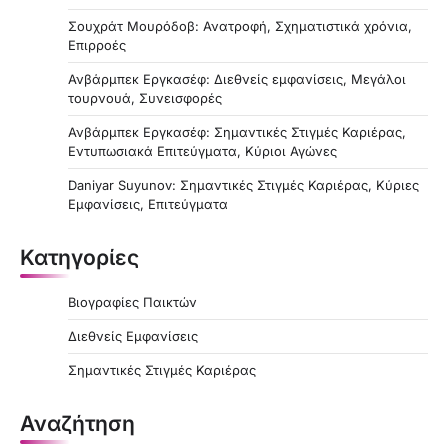
n
Σουχράτ Μουρόδοβ: Ανατροφή, Σχηματιστικά χρόνια,
a
Επιρροές
t
Ανβάρμπεκ Εργκασέφ: Διεθνείς εμφανίσεις, Μεγάλοι
τουρνουά, Συνεισφορές
i
Ανβάρμπεκ Εργκασέφ: Σημαντικές Στιγμές Καριέρας,
o
Εντυπωσιακά Επιτεύγματα, Κύριοι Αγώνες
n
Daniyar Suyunov: Σημαντικές Στιγμές Καριέρας, Κύριες
Εμφανίσεις, Επιτεύγματα
Κατηγορίες
Βιογραφίες Παικτών
Διεθνείς Εμφανίσεις
Σημαντικές Στιγμές Καριέρας
Αναζήτηση