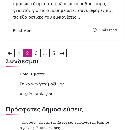
προσωπικότητα στο ουζμπεκικό ποδόσφαιρο,
γνωστός για τις αξιοσημείωτες συνεισφορές και
τις εξαιρετικές του εμφανίσεις…
1 min read
Read More
P
1
2
3
…
5
Σύνδεσμοι
o
s
Ποιοι είμαστε
t
Επικοινωνήστε μαζί μας
s
Αρχείο ιστολογίου
p
a
Πρόσφατες δημοσιεύσεις
g
Τζασούρ Τζουμάεφ: Διεθνείς εμφανίσεις, Κύριοι
i
αγώνες, Συνεισφορές