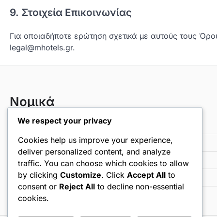
9. Στοιχεία Επικοινωνίας
Για οποιαδήποτε ερώτηση σχετικά με αυτούς τους Όρο
legal@mhotels.gr
.
Νομικά
We respect your privacy
Πολιτική απορρήτου
Cookies help us improve your experience,
Cookies και παρακολούθηση
deliver personalized content, and analyze
Επικοινωνήστε μαζί μας
traffic. You can choose which cookies to allow
by clicking
Customize
. Click
Accept All
to
Όροι και προϋποθέσεις
consent or
Reject All
to decline non-essential
Ποιοι είμαστε
cookies.