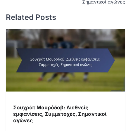
t
Σημαντικοί αγώνες
n
Related Posts
a
v
i
g
a
t
i
o
n
Σουχράτ Μουρόδοβ: Διεθνείς
εμφανίσεις, Συμμετοχές, Σημαντικοί
αγώνες