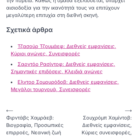
την πορεία. Καθώς η ομάδα εξελίσσεται, υπάρχει
αισιοδοξία για την ικανότητά τους να επιτύχουν
μεγαλύτερη επιτυχία στη διεθνή σκηνή.
Σχετικά άρθρα
Τζασούρ Τζουμάεφ: Διεθνείς εμφανίσεις,
Κύριοι αγώνες, Συνεισφορές
Σαρντόρ Ρασίντοφ: Διεθνείς εμφανίσεις,
Σημαντικές επιδόσεις, Κλειδιά αγώνες
Ελντορ Σομουρόδοβ: Διεθνείς εμφανίσεις,
Μεγάλοι τουρνουά, Συνεισφορές
P
⟵
⟶
Φιρντάβς Χαμράεβ:
Σουχρόμπ Χαμίντοβ:
o
Βιογραφία, Προσωπικές
Διεθνείς εμφανίσεις,
s
επιρροές, Νεανική ζωή
Κύριες συνεισφορές,