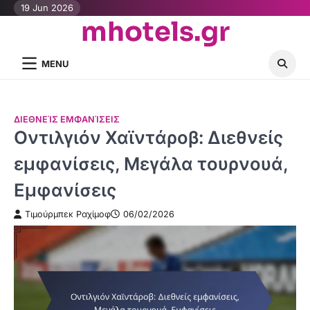
Skip
19 Jun 2026
mhotels.gr
to
content
MENU
ΔΙΕΘΝΕΊΣ ΕΜΦΑΝΊΣΕΙΣ
Οντιλγιόν Χαϊντάροβ: Διεθνείς
εμφανίσεις, Μεγάλα τουρνουά,
Εμφανίσεις
Τιμούρμπεκ Ραχίμοφ
06/02/2026